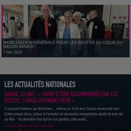
MOBILISATION GÉNÉRALE POUR LES RESTOS DU CŒUR DU
BASSIN MINIER !
7 Mar. 2026
LES ACTUALITÉS NATIONALES
Yan Laurent part à l’assaut de la France à vélo pour les Restos du
SARAH, 53 ANS : « AVANT D’ÊTRE ACCOMPAGNÉE PAR LES
Cœur !
Un défi...
RESTOS, J’AVAIS VRAIMENT PEUR »
C'est une histoire qui finit bien… même si, à 53 ans Sarah revient de loin.
Entre coups durs, retour à l’emploi et vacances inespérées après le bac de
sa fille - "la dernière fois qu'on est parties, elle avait...
Lire la suite sur le site national