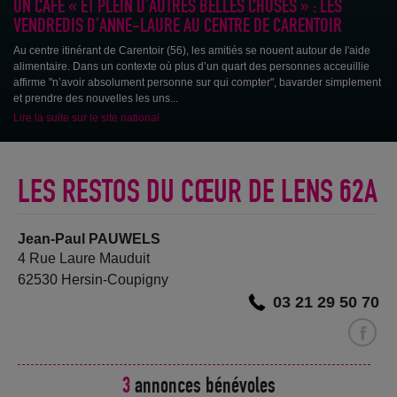
UN CAFÉ « ET PLEIN D’AUTRES BELLES CHOSES » : LES
VENDREDIS D’ANNE-LAURE AU CENTRE DE CARENTOIR
Ce week-end, les bénévoles des Restos du Cœur du Bassin Minier sont à
Au centre itinérant de Carentoir (56), les amitiés se nouent autour de l'aide
pied d’œuvre pour collecter les dons...
alimentaire. Dans un contexte où plus d’un quart des personnes acceuillie
affirme "n’avoir absolument personne sur qui compter", bavarder simplement
et prendre des nouvelles les uns...
Lire la suite sur le site national
LES RESTOS DU CŒUR DE LENS 62A
Jean-Paul PAUWELS
4 Rue Laure Mauduit
62530 Hersin-Coupigny
03 21 29 50 70
3
annonces bénévoles